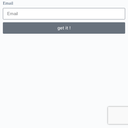
Email
get it !